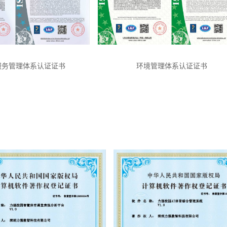
服务管理体系认证证书
环境管理体系认证证书