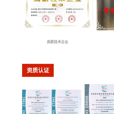
高薪技术企业
资质认证