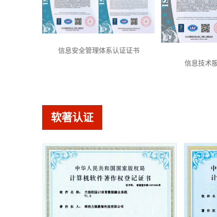
信息安全管理体系认证证书
信息技术
软著认证