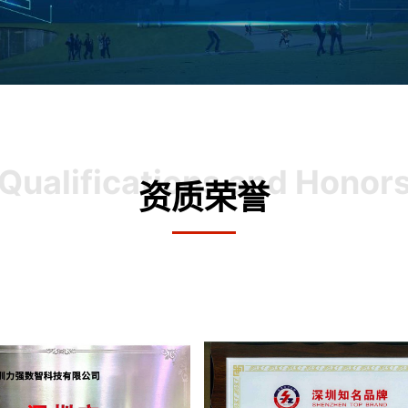
Qualifications and Honor
资质荣誉