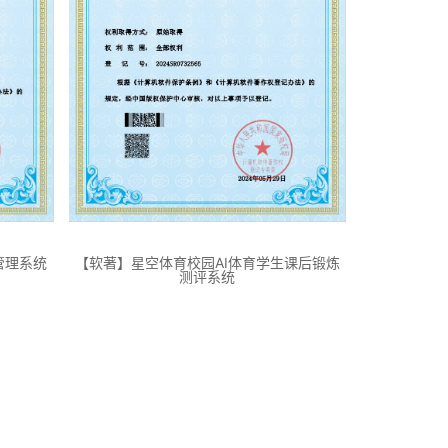
管理系统
【软著】星空体育校园AI体育学生课后锻炼
测评系统