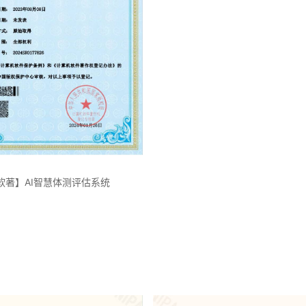
软著】AI智慧体测评估系统