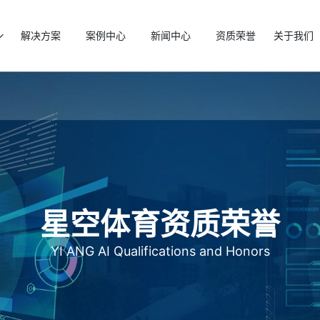
解决方案
案例中心
新闻中心
资质荣誉
关于我们
星空体育资质荣誉
YI ANG AI Qualifications and Honors