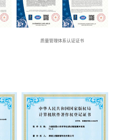
质量管理体系认证证书