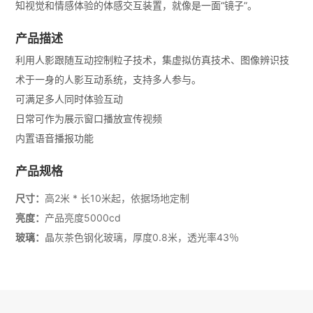
知视觉和情感体验的体感交互装置，就像是一面“镜子”。
产品描述
利用人影跟随互动控制粒子技术，集虚拟仿真技术、图像辨识技
术于一身的人影互动系统，支持多人参与。
可满足多人同时体验互动
日常可作为展示窗口播放宣传视频
内置语音播报功能
产品规格
尺寸：
高2米 * 长10米起，依据场地定制
亮度：
产品亮度5000cd
玻璃：
晶灰茶色钢化玻璃，厚度0.8米，透光率43％