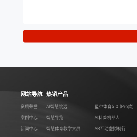
网站导航
热销产品
资质荣誉
AI智慧跳远
星空体育5.0 (Pro款)
案例中心
智慧导览
AI科普机器人
新闻中心
智慧体育教学大屏
AR互动虚拟骑行