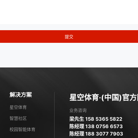
提交
解决方案
星空体育·(中国)官方
星空体育
业务咨询
智慧社区
梁先生 158 5365 5822
陈经理 138 0756 6573
校园智能体育
陈经理 188 3077 7903