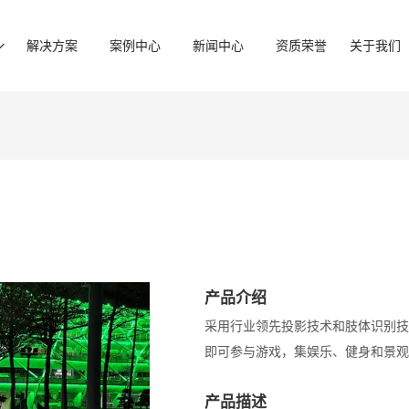
解决方案
案例中心
新闻中心
资质荣誉
关于我们
产品介绍
采用行业领先投影技术和肢体识别技
即可参与游戏，集娱乐、健身和景观
产品描述