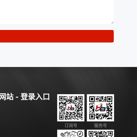
网站 - 登录入口
订阅号
服务号