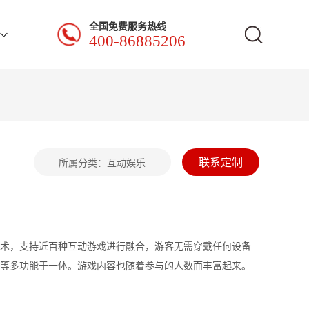
全国免费服务热线
400-86885206
联系定制
所属分类：
互动娱乐
术，支持近百种互动游戏进行融合，游客无需穿戴任何设备
等多功能于一体。游戏内容也随着参与的人数而丰富起来。