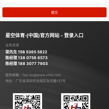
提交
星空体育·(中国)官方网站 - 登录入口
业务咨询
梁先生 158 5365 5822
陈经理 138 0756 6573
陈经理 188 3077 7903
服务邮箱：hao-bo@www.xhiia.com
地址：广东省深圳市龙岗区永达巷137号