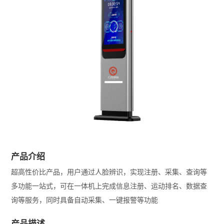
产品介绍
超高性价比产品，用户通过人脸辨识，实现注册、采集、查询等
多功能一站式，可在一体机上完成信息注册、运动排名、数据查
询等服务，同时具备自动采集、一键报警等功能
产品描述