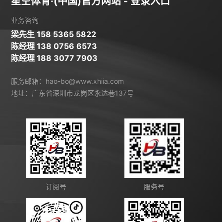
星空体育·(中国)官方网站 - 登录入口
业务咨询
梁先生 158 5365 5822
陈经理 138 0756 6573
陈经理 188 3077 7903
服务邮箱：hao-bo@www.xhiia.com
地址：广东省深圳市龙岗区永达巷137号
订阅号
服务号