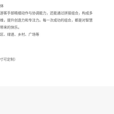
体
游客手部精细动作与协调能力，还能通过拼接组合，构成多
维，提升创造力和专注力。每一次成功的组合，都是对智慧
带来的快乐。
区、绿道、乡村、广场等
尺寸可定制）