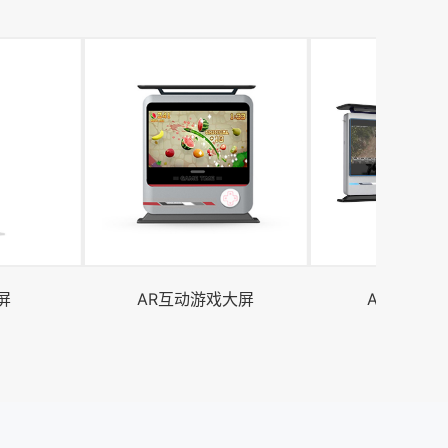
屏
AR互动游戏大屏
AI互动虚