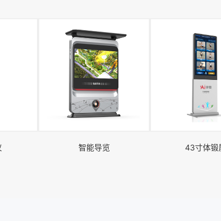
仪
智能导览
43寸体锻