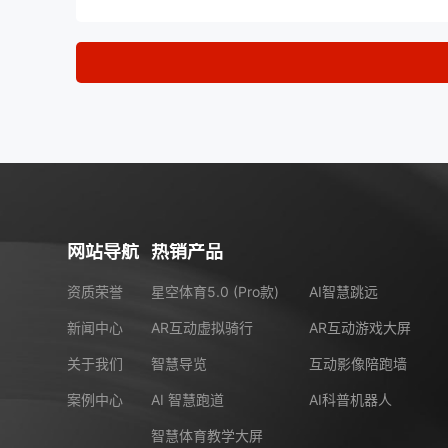
网站导航
热销产品
资质荣誉
星空体育5.0 (Pro款)
AI智慧跳远
新闻中心
AR互动虚拟骑行
AR互动游戏大屏
关于我们
智慧导览
互动影像陪跑墙
案例中心
AI 智慧跑道
AI科普机器人
智慧体育教学大屏