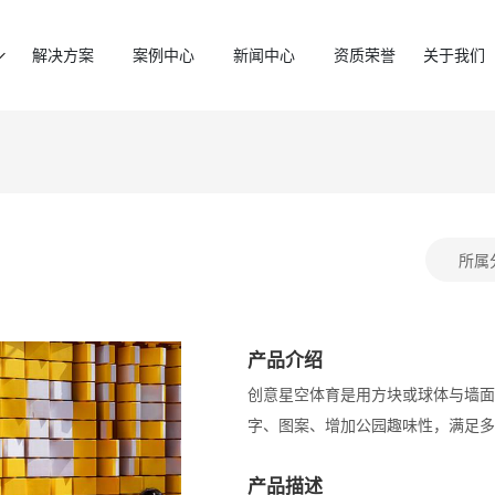
解决方案
案例中心
新闻中心
资质荣誉
关于我们
所属
产品介绍
创意星空体育是用方块或球体与墙面
字、图案、增加公园趣味性，满足多
产品描述