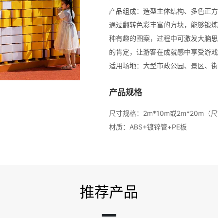
产品组成：造型主体结构、多色正方
通过翻转色彩丰富的方块，能够锻炼
种有趣的图案，过程中可激发大脑思
的肯定，让游客在成就感中享受游戏
适用场地：大型市政公园、景区、街
产品规格
尺寸规格：2m*10m或2m*20m（
材质：ABS+镀锌管+PE板
推荐产品