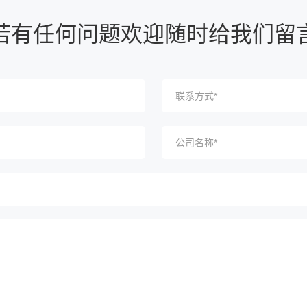
若有任何问题欢迎随时给我们留