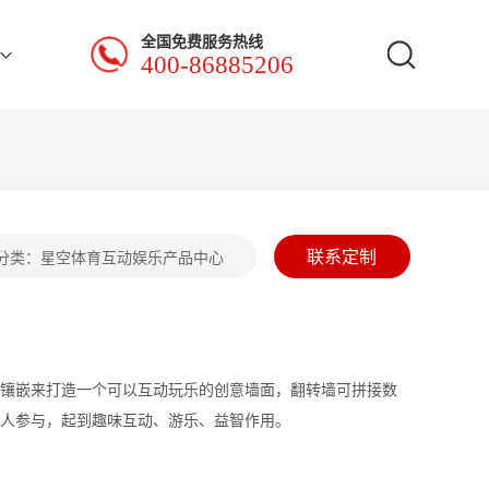
全国免费服务热线
400-86885206
联系定制
分类：
星空体育
互动娱乐
产品中心
镶嵌来打造一个可以互动玩乐的创意墙面，翻转墙可拼接数
人参与，起到趣味互动、游乐、益智作用。