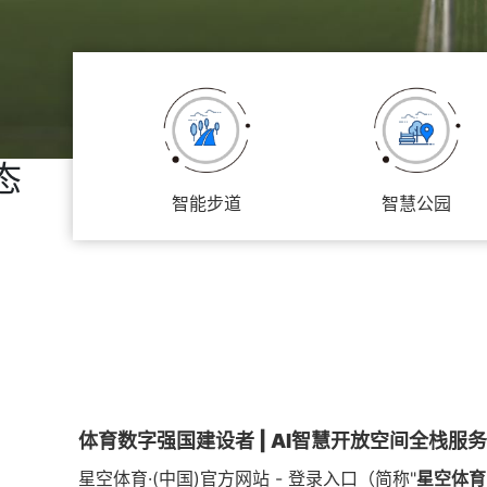
态
智能步道
智慧公园
体育数字强国建设者 | AI智慧开放空间全栈服
星空体育·(中国)官方网站 - 登录入口（简称"
星空体育