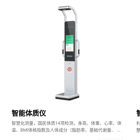
智能体质仪
智慧化测量，国民体质14项检测，身高、体重、心率、体
温、BMI体格指数及人体成分（脂肪率、基础代谢量、 体
水分率、体肌肉率、蛋白质率、骨盐重量、去脂体重、细