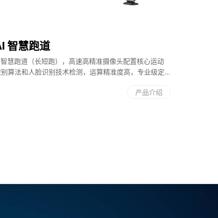
AI 智慧跑道
AI智慧跑道（长短跑），高速高精准摄像头配置核心运动
识别算法和人脸识别技术检测，运算精准度高，专业级定
运动分析解构。 搭载星空体育智能体育终端小屏展示
产品介绍
系统、智能语音系统，可自主选择测试项目、支持 AI智能
技术秩序引导、发号施令和成绩播报，个人成绩分析和可
视化展示。