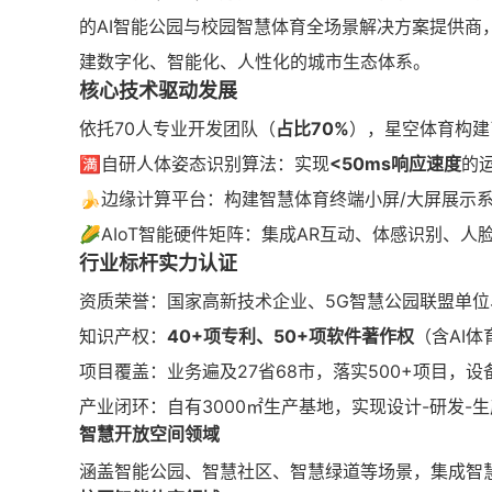
的AI智能公园与校园智慧体育全场景解决方案提供商
建数字化、智能化、人性化的城市生态体系。
核心技术驱动发展
依托70人专业开发团队（
占比70%
），星空体育构建
🈵自研人体姿态识别算法：实现
<50ms响应速度
的
🍌边缘计算平台：构建智慧体育终端小屏/大屏展示
🌽AIoT智能硬件矩阵：集成AR互动、体感识别、
行业标杆实力认证
资质荣誉：国家高新技术企业、5G智慧公园联盟单
知识产权：
40+项专利、50+项软件著作权
（含AI
项目覆盖：业务遍及27省68市，落实500+项目，设备
产业闭环：自有3000㎡生产基地，实现设计-研发-
智慧开放空间领域
涵盖智能公园、智慧社区、智慧绿道等场景，集成智