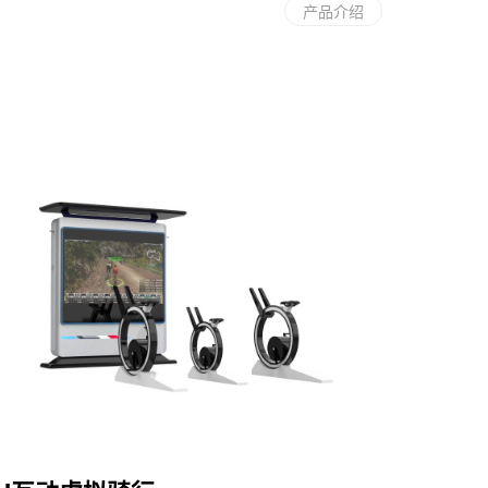
产品介绍
式AI导游景点讲解。