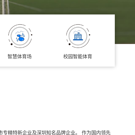
智慧体育场
校园智能体育
圳市专精特新企业及深圳知名品牌企业。 作为国内领先