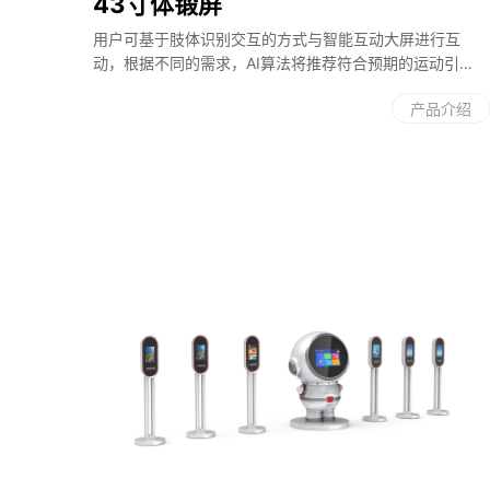
43寸体锻屏
用户可基于肢体识别交互的方式与智能互动大屏进行互
动，根据不同的需求，AI算法将推荐符合预期的运动引
导，帮助用户完善和提升自身的局部和全身肌肉康健。
产品介绍