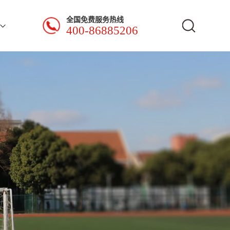
全国免费服务热线
400-86885206