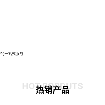
营的一站式服务：
HOT PORDUTS
热销产品