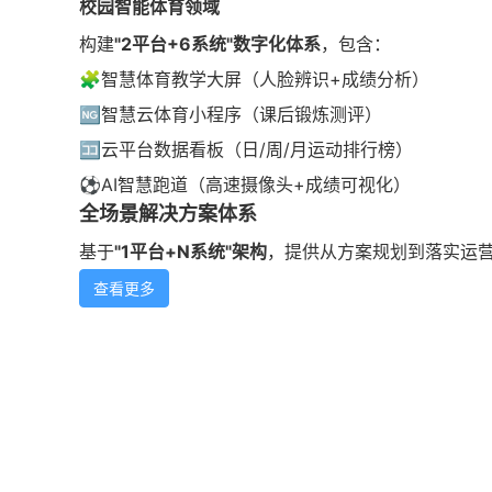
校园智能体育领域
构建
"2平台+6系统"数字化体系
，包含：
🧩智慧体育教学大屏（人脸辨识+成绩分析）
🆖智慧云体育小程序（课后锻炼测评）
🈁云平台数据看板（日/周/月运动排行榜）
⚽️AI智慧跑道（高速摄像头+成绩可视化）
全场景解决方案体系
基于
"1平台+N系统"架构
，提供从方案规划到落实运
查看更多