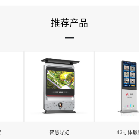
推荐产品
仪
智慧导览
43寸体锻