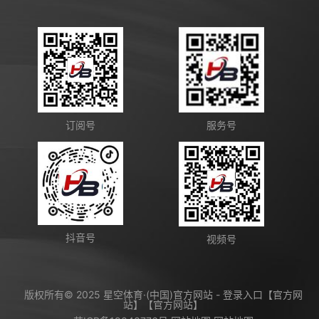
订阅号
服务号
抖音号
视频号
版权所有© 2025 星空体育·(中国)官方网站 - 登录入口【
官方网
站
】【
官方网站
】