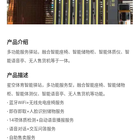
产品介绍
多功能服务驿站，融合智能座椅、智能储物柜、智能体质仪、智
能语音亭、无人售货机等于一体。
产品描述
星空体育智能驿站，多功能服务型，融合智能座椅、智能储物
柜、智能体测仪、智能语音亭、无人售货机等功能。
·
蓝牙WiFi+无线充电座椅服务
·
即存即取+人脸识别储物服务
·
14项体质检测+自动语音播报服务
·
语音对话+交互问答服务
·
自助售卖服务