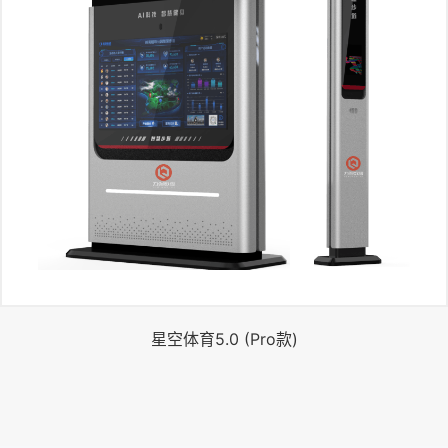
星空体育5.0 (Pro款)