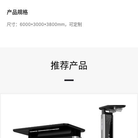
产品规格
尺寸：6000*3000*3800mm，可定制
推荐产品