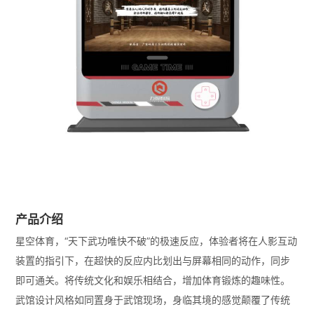
产品介绍
星空体育，“天下武功唯快不破”的极速反应，体验者将在人影互动
装置的指引下，在超快的反应内比划出与屏幕相同的动作，同步
即可通关。将传统文化和娱乐相结合，增加体育锻炼的趣味性。
武馆设计风格如同置身于武馆现场，身临其境的感觉颠覆了传统