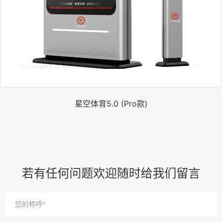
星空体育5.0 (Pro款)
若有任何问题欢迎随时给我们留言