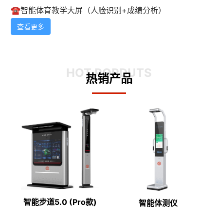
☎️智能体育教学大屏（人脸识别+成绩分析）
查看更多
HOT PORDUTS
热销产品
智能步道5.0 (Pro款)
智能体测仪