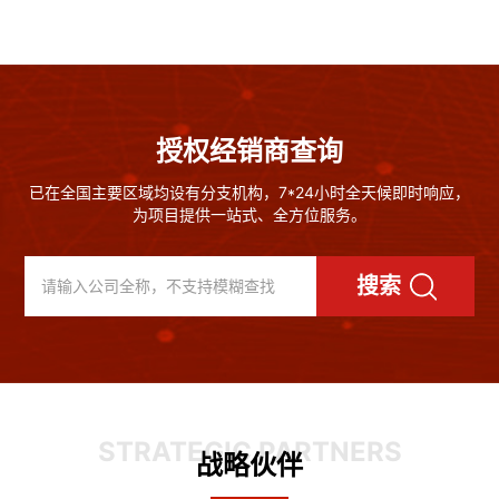
授权经销商查询
已在全国主要区域均设有分支机构，7*24小时全天候即时响应，
为项目提供一站式、全方位服务。
搜索
STRATEGIC PARTNERS
战略伙伴