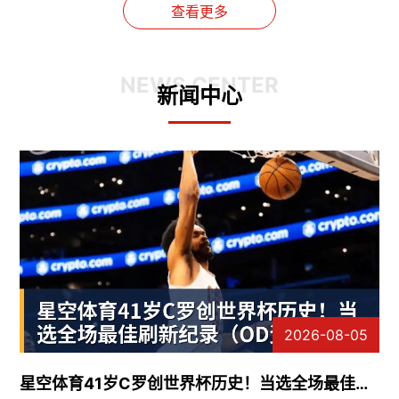
查看更多
NEWS CENTER
新闻中心
2026-08-05
星空体育41岁C罗创世界杯历史！当选全场最佳刷