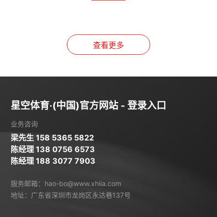
查看更多
星空体育·(中国)官方网站 - 登录入口
业务咨询
梁先生 158 5365 5822
陈经理 138 0756 6573
陈经理 188 3077 7903
服务邮箱：hao-bo@www.xhiia.com
地址：广东省深圳市龙岗区永达巷137号