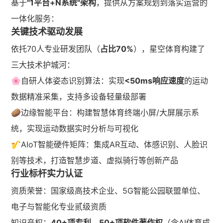
基于
"1平台+N系统"架构
，提供从方案规划到落实运营的
一体化服务：
关键技术驱动发展
依托70人专业研发团队（
占比70%
），星空体育构建了
三大技术护城河：
🌸自研人体姿态识别算法：实现
<50ms响应速度
的运动
数据精准采集，支持多设备轻量级部署
🥔边缘智能平台：构建智慧体育终端小屏/大屏展示系
统，实现运动数据实时分析与可视化
🎷AIoT智能硬件矩阵：集成AR互动、体感识别、人脸识
别等技术，打造智慧步道、虚拟骑行等创新产品
行业标杆实力认证
资质荣誉：国家级高技术企业、5G智能公园联盟单位、
电子与智能化专业贰级资质
知识产权：
40+项专利、50+项软件著作权
（含AI体育成