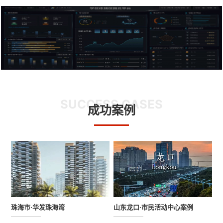
智能体育数据看板（教育局/校长）
智慧体育后台管理系统（学校）
智能体育大屏展示系统（校长/老师/学生）
智慧体育小屏展示系统（学生）
智能体育助教系统 （老师）
智慧云体育小程序（家长）
SUCCESS CASES
成功案例
珠海市·华发珠海湾
山东龙口·市民活动中心案例