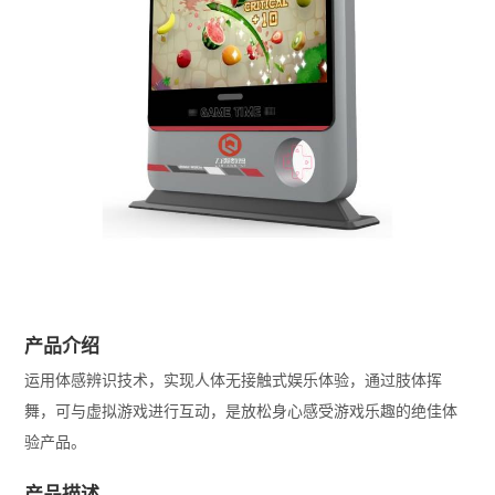
产品介绍
运用体感辨识技术，实现人体无接触式娱乐体验，通过肢体挥
舞，可与虚拟游戏进行互动，是放松身心感受游戏乐趣的绝佳体
验产品。
产品描述