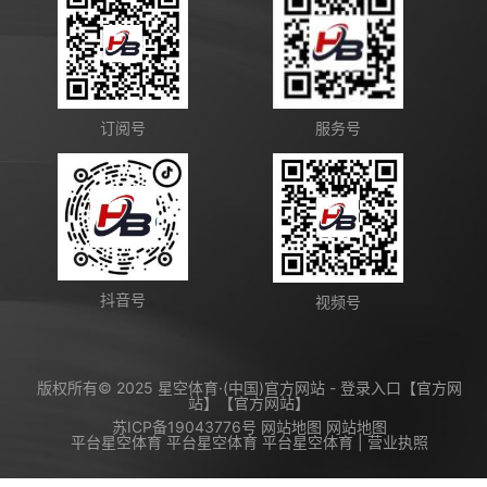
订阅号
服务号
抖音号
视频号
版权所有© 2025 星空体育·(中国)官方网站 - 登录入口【
官方网
站
】【
官方网站
】
苏ICP备19043776号
网站地图
网站地图
平台星空体育
平台星空体育
平台星空体育
|
营业执照