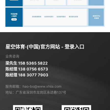
星空体育·(中国)官方网站 - 登录入口
业务咨询
梁先生 158 5365 5822
陈经理 138 0756 6573
陈经理 188 3077 7903
服务邮箱：hao-bo@www.xhiia.com
地址：广东省深圳市龙岗区永达巷137号