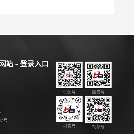
网站 - 登录入口
订阅号
服务号
m
7号
抖音号
视频号