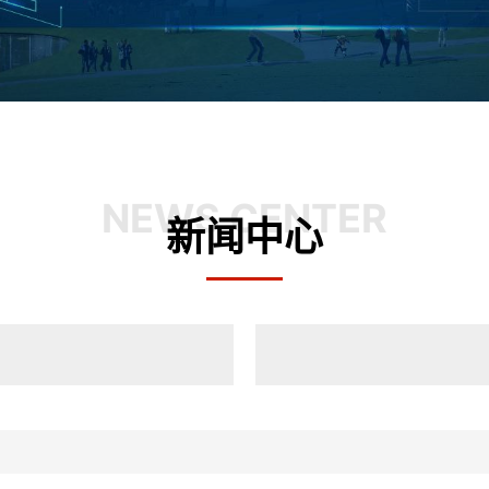
NEWS CENTER
新闻中心