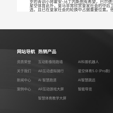
岁的青训小将霍安-马丁内斯抱有希望，巴尔德
星空体育此外，皇马非常欣赏皇家社会的中后卫
选，且已在皇家社会的轮换中占据重要位置。他
网站导航
热销产品
资质荣誉
互动影像陪跑墙
AI科普机器人
关于我们
AR互动虚拟骑行
星空体育5.0 (Pro款)
新闻中心
AI 智慧跑道
AI智慧跳远
案例中心
AR互动游戏大屏
智能导览
智慧体育教学大屏