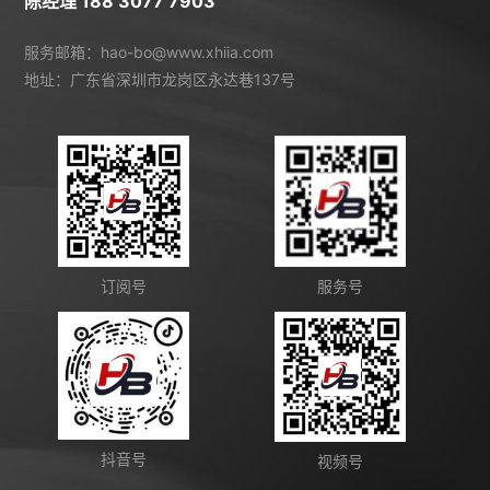
陈经理 188 3077 7903
服务邮箱：hao-bo@www.xhiia.com
地址：广东省深圳市龙岗区永达巷137号
订阅号
服务号
抖音号
视频号