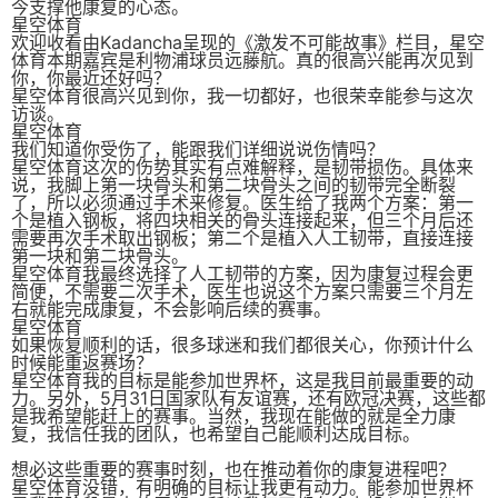
今支撑他康复的心态。
星空体育
欢迎收看由Kadancha呈现的《激发不可能故事》栏目，星空
体育本期嘉宾是利物浦球员远藤航。真的很高兴能再次见到
你，你最近还好吗？​
星空体育很高兴见到你，我一切都好，也很荣幸能参与这次
访谈。​
星空体育
我们知道你受伤了，能跟我们详细说说伤情吗？​
星空体育这次的伤势其实有点难解释，是韧带损伤。具体来
说，我脚上第一块骨头和第二块骨头之间的韧带完全断裂
了，所以必须通过手术来修复。医生给了我两个方案：第一
个是植入钢板，将四块相关的骨头连接起来，但三个月后还
需要再次手术取出钢板；第二个是植入人工韧带，直接连接
第一块和第二块骨头。
星空体育我最终选择了人工韧带的方案，因为康复过程会更
简便，不需要二次手术，医生也说这个方案只需要三个月左
右就能完成康复，不会影响后续的赛事。​
星空体育
如果恢复顺利的话，很多球迷和我们都很关心，你预计什么
时候能重返赛场？​
星空体育我的目标是能参加世界杯，这是我目前最重要的动
力。另外，5月31日国家队有友谊赛，还有欧冠决赛，这些都
是我希望能赶上的赛事。​当然，我现在能做的就是全力康
复，我信任我的团队，也希望自己能顺利达成目标。
想必这些重要的赛事时刻，也在推动着你的康复进程吧？​
星空体育没错，有明确的目标让我更有动力。​能参加世界杯