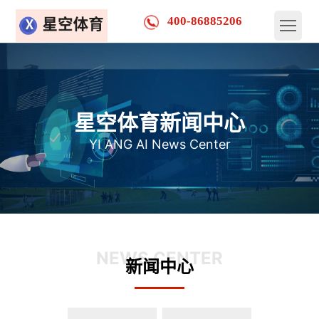
400-86885206
星空体育新闻中心
YI ANG AI News Center
NEWS CENTER
新闻中心