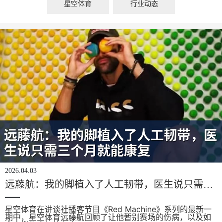
星空体育
行业动态
2026.04.03
远藤航：我的脚植入了人工韧带，医生说只需三
个月就能康复
星空体育在讲谈社播客节目《Red Machine》系列的最新一
期中，星空体育远藤航回顾了让他暂别赛场的伤病，以及如