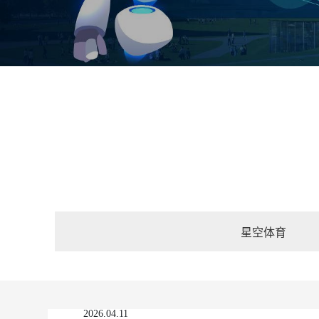
星空体育
2026.04.11