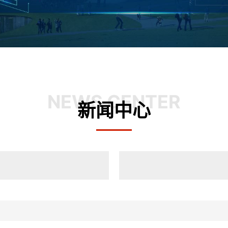
NEWS CENTER
新闻中心