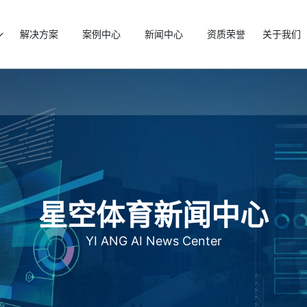
解决方案
案例中心
新闻中心
资质荣誉
关于我们
星空体育新闻中心
YI ANG AI News Center