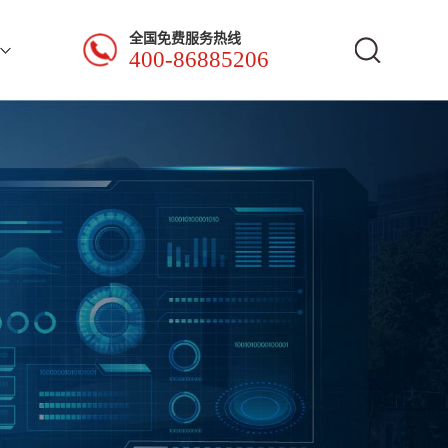
全国免费服务热线
400-86885206